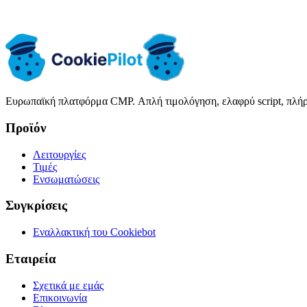
Διατήρηση συγκαταθέσεων
Πολιτική πλάνου
Πολιτική πλάν
Ευρωπαϊκή πλατφόρμα CMP. Απλή τιμολόγηση, ελαφρύ script, πλ
Προϊόν
Λειτουργίες
Τιμές
Ενσωματώσεις
Συγκρίσεις
Εναλλακτική του Cookiebot
Εταιρεία
Σχετικά με εμάς
Επικοινωνία