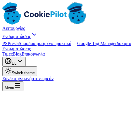
Λειτουργίες
Ενσωματώσεις
PS
PrestaShop
δοκιμασμένο πρακτικά
Google Tag Manager
δοκιμα
Ενσωματώσεις
Τιμές
Blog
Επικοινωνία
EL
Switch theme
Σύνδεση
Ξεκινήστε δωρεάν
Menu