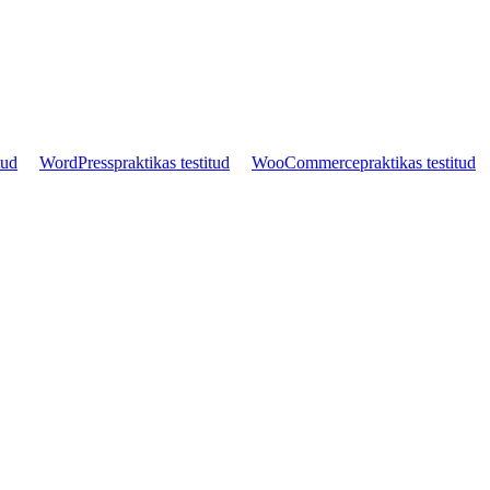
tud
WordPress
praktikas testitud
WooCommerce
praktikas testitud