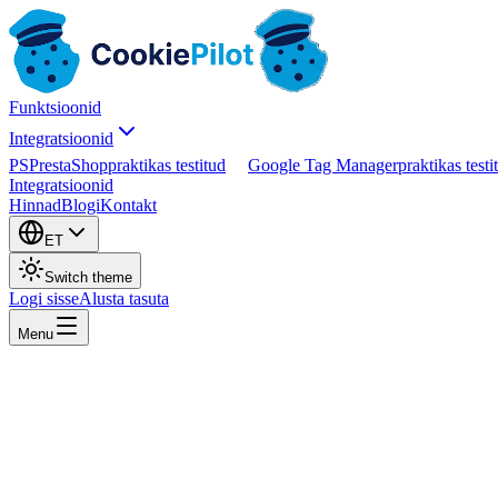
Funktsioonid
Integratsioonid
PS
PrestaShop
praktikas testitud
Google Tag Manager
praktikas testi
Integratsioonid
Hinnad
Blogi
Kontakt
ET
Switch theme
Logi sisse
Alusta tasuta
Menu