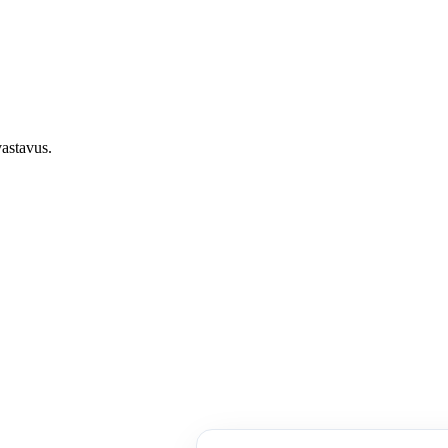
keti poliitika
astavus.