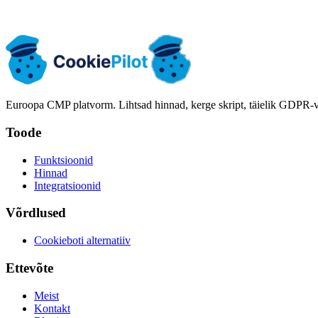
Nõusolekute säilitamine
Paketi poliitika
Paketi poliitika
Pa
Euroopa CMP platvorm. Lihtsad hinnad, kerge skript, täielik GDPR-v
Toode
Funktsioonid
Hinnad
Integratsioonid
Võrdlused
Cookieboti alternatiiv
Ettevõte
Meist
Kontakt