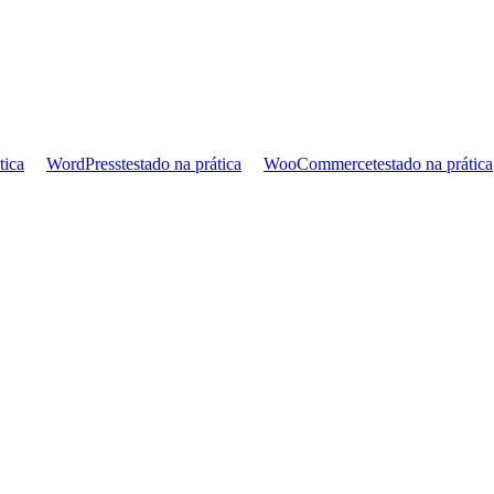
tica
WordPress
testado na prática
WooCommerce
testado na prática