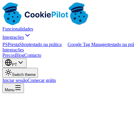
Funcionalidades
Integrações
PS
PrestaShop
testado na prática
Google Tag Manager
testado na prá
Integrações
Preços
Blog
Contacto
PT
Switch theme
Iniciar sessão
Começar grátis
Menu