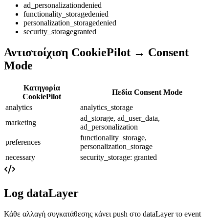
ad_personalization
denied
functionality_storage
denied
personalization_storage
denied
security_storage
granted
Αντιστοίχιση CookiePilot → Consent
Mode
Κατηγορία
Πεδία Consent Mode
CookiePilot
analytics
analytics_storage
ad_storage, ad_user_data,
marketing
ad_personalization
functionality_storage,
preferences
personalization_storage
necessary
security_storage
: granted
Log dataLayer
Κάθε αλλαγή συγκατάθεσης κάνει push στο dataLayer το event