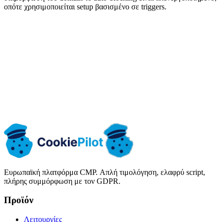
οπότε χρησιμοποιείται setup βασισμένο σε triggers.
Ελέγξτε την εγκατάσταση στον δικό σας
ιστότοπο
Μόλις εγκαταστήσετε το CookiePilot στον ιστότοπό σας,
ακολουθήστε τη λίστα ελέγχου δοκιμών από την τεκμηρίωση για
να επιβεβαιώσετε ότι τα tags περιμένουν τη συγκατάθεση.
Λίστα ελέγχου δοκιμών μετά την εγκατάσταση
→
Ευρωπαϊκή πλατφόρμα CMP. Απλή τιμολόγηση, ελαφρύ script,
πλήρης συμμόρφωση με τον GDPR.
Προϊόν
Λειτουργίες