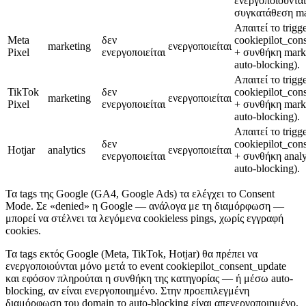
ενεργοποιούνται
συγκατάθεση ma
Απαιτεί το trigg
Meta
δεν
cookiepilot_con
marketing
ενεργοποιείται
Pixel
ενεργοποιείται
+ συνθήκη marke
auto-blocking).
Απαιτεί το trigg
TikTok
δεν
cookiepilot_con
marketing
ενεργοποιείται
Pixel
ενεργοποιείται
+ συνθήκη marke
auto-blocking).
Απαιτεί το trigg
δεν
cookiepilot_con
Hotjar
analytics
ενεργοποιείται
ενεργοποιείται
+ συνθήκη analy
auto-blocking).
Τα tags της Google (GA4, Google Ads) τα ελέγχει το Consent
Mode. Σε «denied» η Google — ανάλογα με τη διαμόρφωση —
μπορεί να στέλνει τα λεγόμενα cookieless pings, χωρίς εγγραφή
cookies.
Τα tags εκτός Google (Meta, TikTok, Hotjar) θα πρέπει να
ενεργοποιούνται μόνο μετά το event cookiepilot_consent_update
και εφόσον πληρούται η συνθήκη της κατηγορίας — ή μέσω auto-
blocking, αν είναι ενεργοποιημένο. Στην προεπιλεγμένη
διαμόρφωση του domain το auto-blocking είναι απενεργοποιημένο,