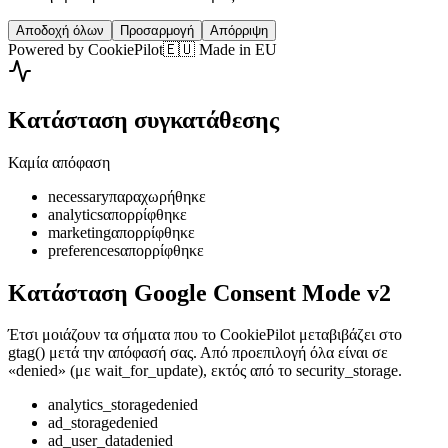
Αποδοχή όλων
Προσαρμογή
Απόρριψη
Powered by CookiePilot
🇪🇺 Made in EU
Κατάσταση συγκατάθεσης
Καμία απόφαση
necessary
παραχωρήθηκε
analytics
απορρίφθηκε
marketing
απορρίφθηκε
preferences
απορρίφθηκε
Κατάσταση Google Consent Mode v2
Έτσι μοιάζουν τα σήματα που το CookiePilot μεταβιβάζει στο
gtag() μετά την απόφασή σας. Από προεπιλογή όλα είναι σε
«denied» (με wait_for_update), εκτός από το security_storage.
analytics_storage
denied
ad_storage
denied
ad_user_data
denied