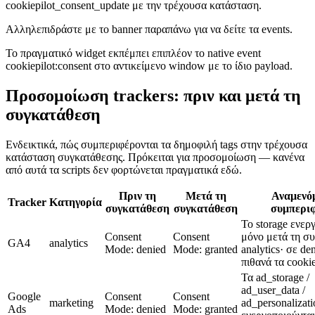
cookiepilot_consent_update με την τρέχουσα κατάσταση.
Αλληλεπιδράστε με το banner παραπάνω για να δείτε τα events.
Το πραγματικό widget εκπέμπει επιπλέον το native event
cookiepilot:consent στο αντικείμενο window με το ίδιο payload.
Προσομοίωση trackers: πριν και μετά τη
συγκατάθεση
Ενδεικτικά, πώς συμπεριφέρονται τα δημοφιλή tags στην τρέχουσα
κατάσταση συγκατάθεσης. Πρόκειται για προσομοίωση — κανένα
από αυτά τα scripts δεν φορτώνεται πραγματικά εδώ.
Πριν τη
Μετά τη
Αναμενό
Tracker
Κατηγορία
συγκατάθεση
συγκατάθεση
συμπερι
Το storage ενεργ
Consent
Consent
μόνο μετά τη σ
GA4
analytics
Mode: denied
Mode: granted
analytics· σε den
πιθανά τα cookie
Τα ad_storage /
ad_user_data /
Google
Consent
Consent
marketing
ad_personalizati
Ads
Mode: denied
Mode: granted