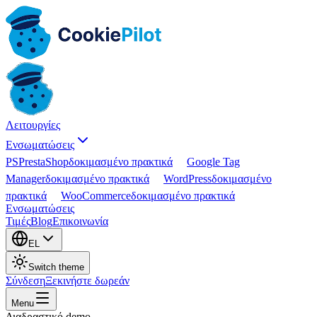
Λειτουργίες
Ενσωματώσεις
PS
PrestaShop
δοκιμασμένο πρακτικά
Google Tag
Manager
δοκιμασμένο πρακτικά
WordPress
δοκιμασμένο
πρακτικά
WooCommerce
δοκιμασμένο πρακτικά
Ενσωματώσεις
Τιμές
Blog
Επικοινωνία
EL
Switch theme
Σύνδεση
Ξεκινήστε δωρεάν
Menu
Διαδραστικό demo