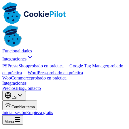
Funcionalidades
Integraciones
PS
PrestaShop
probado en práctica
Google Tag Manager
probado
en práctica
WordPress
probado en práctica
WooCommerce
probado en práctica
Integraciones
Precios
Blog
Contacto
ES
Cambiar tema
Iniciar sesión
Empieza gratis
Menu