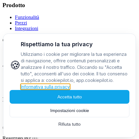
Prodotto
Funzionalità
Prezzi
Integrazioni
Confronti
Alternativa a Cookiebot
Azienda
Chi siamo
Contatti
Blog
Note legali
Privacy policy
Termini di servizio
©
2026
CookiePilot.
Tutti i diritti riservati.
Realizzato in
🇪🇺