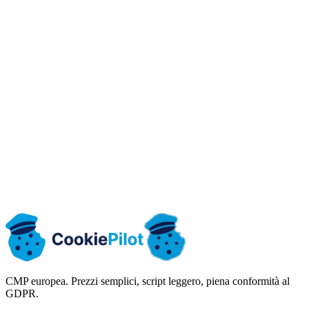
dedicato
SLA
Integrazioni
personalizzate
Rejestr
dowodów zgód
Eksporty CSV,
Panel
CSV/JSON/HTML
CSV/JSON/HTML
JSON i HTML
DSAR: dostęp i
Panel
Panel
Panel + eksporty
usunięcie
Polityka
Retencja zgód
Polityka planu
Polityka planu
planu
CMP europea. Prezzi semplici, script leggero, piena conformità al
GDPR.