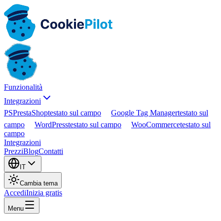
Funzionalità
Integrazioni
PS
PrestaShop
testato sul campo
Google Tag Manager
testato sul
campo
WordPress
testato sul campo
WooCommerce
testato sul
campo
Integrazioni
Prezzi
Blog
Contatti
IT
Cambia tema
Accedi
Inizia gratis
Menu