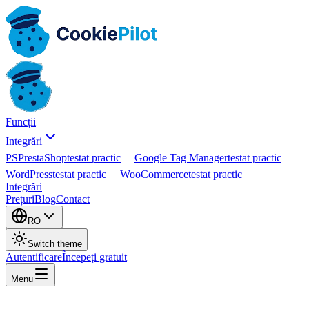
Funcții
Integrări
PS
PrestaShop
testat practic
Google Tag Manager
testat practic
WordPress
testat practic
WooCommerce
testat practic
Integrări
Prețuri
Blog
Contact
RO
Switch theme
Autentificare
Începeți gratuit
Menu