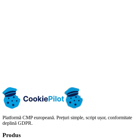
SLA
Integrări
personalizate
Jurnalul
dovezilor de
consimțământ
Exporturi CSV,
Panou
CSV/JSON/HTML
CSV/JSON/HTML
JSON și HTML
DSAR: acces și
Panou
Panou
Panou + exporturi
ștergere
Păstrarea
Politica
Politica planului
Politica planului
consimțămintelor
planului
Platformă CMP europeană. Prețuri simple, script ușor, conformitate
deplină GDPR.
Produs