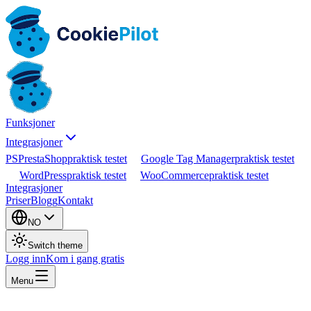
Funksjoner
Integrasjoner
PS
PrestaShop
praktisk testet
Google Tag Manager
praktisk testet
WordPress
praktisk testet
WooCommerce
praktisk testet
Integrasjoner
Priser
Blogg
Kontakt
NO
Switch theme
Logg inn
Kom i gang gratis
Menu