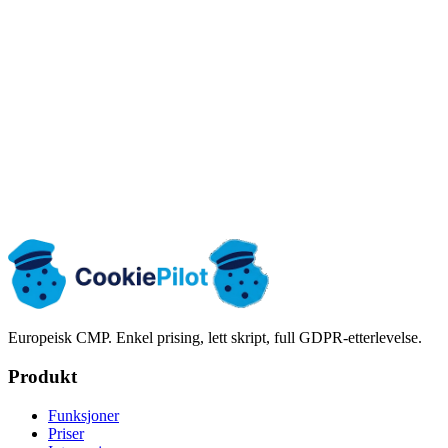
Egendefinerte
integrasjoner
Rejestr
dowodów zgód
Eksporty CSV,
Panel
CSV/JSON/HTML
CSV/JSON/HTML
JSON i HTML
DSAR: dostęp i
Panel
Panel
Panel + eksporty
usunięcie
Polityka
Retencja zgód
Polityka planu
Polityka planu
planu
Europeisk CMP. Enkel prising, lett skript, full GDPR-etterlevelse.
Produkt
Funksjoner
Priser