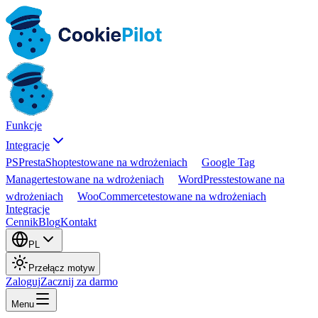
Funkcje
Integracje
PS
PrestaShop
testowane na wdrożeniach
Google Tag
Manager
testowane na wdrożeniach
WordPress
testowane na
wdrożeniach
WooCommerce
testowane na wdrożeniach
Integracje
Cennik
Blog
Kontakt
PL
Przełącz motyw
Zaloguj
Zacznij za darmo
Menu