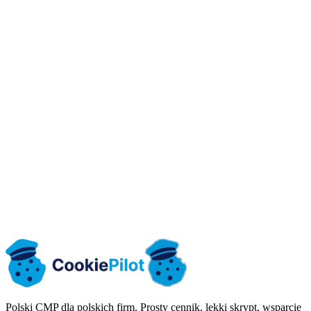
Czy wspieracie Google Consent Mode v2?
Czy wystawiacie faktury VAT?
🇵🇱
Zacznij za darmo
Porozmawiaj z nami
Bez karty kredytowej
10k odsłon free
Gotowy na kontrolę UODO
Support po polsku
Polski CMP dla polskich firm. Prosty cennik, lekki skrypt, wsparcie