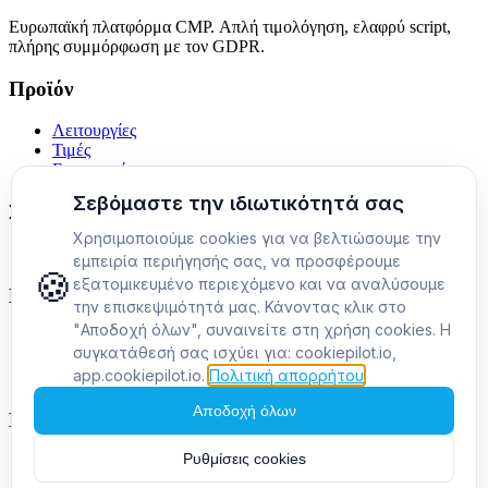
Ευρωπαϊκή πλατφόρμα CMP. Απλή τιμολόγηση, ελαφρύ script,
πλήρης συμμόρφωση με τον GDPR.
Προϊόν
Λειτουργίες
Τιμές
Ενσωματώσεις
Συγκρίσεις
Εναλλακτική του Cookiebot
Εταιρεία
Σχετικά με εμάς
Επικοινωνία
Blog
Νομικά
Πολιτική απορρήτου
Όροι χρήσης