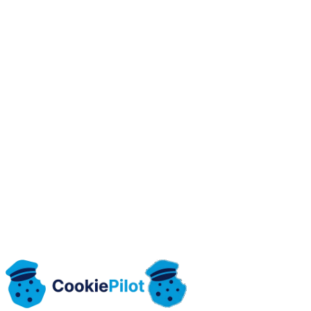
REGON
541662127
KRS
0001171512
Διεύθυνση έδρας
Józefa Ignacego Kraszewskiego 1 / 16, 16-001 Kleosin, Polska
kontakt@cookiepilot.io
cookiepilot.io
Επικοινωνήστε μαζί μας
Δοκιμάστε δωρεάν