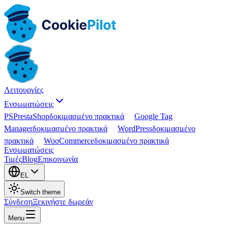
Λειτουργίες
Ενσωματώσεις
PS
PrestaShop
δοκιμασμένο πρακτικά
Google Tag
Manager
δοκιμασμένο πρακτικά
WordPress
δοκιμασμένο
πρακτικά
WooCommerce
δοκιμασμένο πρακτικά
Ενσωματώσεις
Τιμές
Blog
Επικοινωνία
EL
Switch theme
Σύνδεση
Ξεκινήστε δωρεάν
Menu