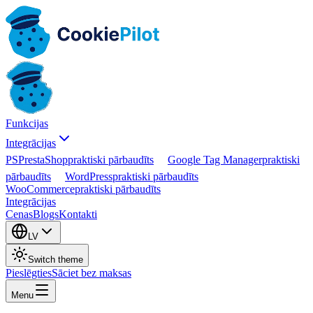
Funkcijas
Integrācijas
PS
PrestaShop
praktiski pārbaudīts
Google Tag Manager
praktiski
pārbaudīts
WordPress
praktiski pārbaudīts
WooCommerce
praktiski pārbaudīts
Integrācijas
Cenas
Blogs
Kontakti
LV
Switch theme
Pieslēgties
Sāciet bez maksas
Menu