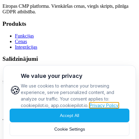
Eiropas CMP platforma. Vienkāršas cenas, viegls skripts, pilnīga
GDPR atbilstība.
Produkts
Funkcijas
Cenas
Integrācijas
Salīdzinājumi
Cookiebot alternatīva
Uzņēmums
Par mums
Kontakti
Blogs
Juridiski
Privātuma politika
Lietošanas noteikumi