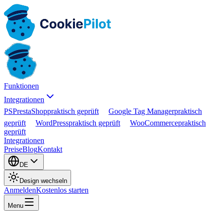
Funktionen
Integrationen
PS
PrestaShop
praktisch geprüft
Google Tag Manager
praktisch
geprüft
WordPress
praktisch geprüft
WooCommerce
praktisch
geprüft
Integrationen
Preise
Blog
Kontakt
DE
Design wechseln
Anmelden
Kostenlos starten
Menu