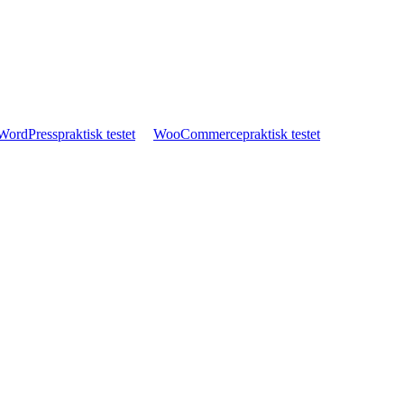
WordPress
praktisk testet
WooCommerce
praktisk testet