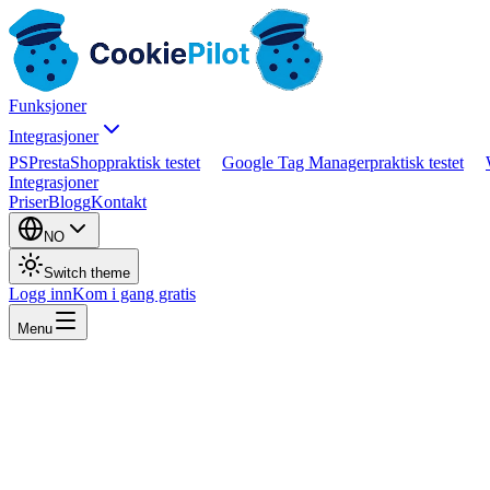
Funksjoner
Integrasjoner
PS
PrestaShop
praktisk testet
Google Tag Manager
praktisk testet
Integrasjoner
Priser
Blogg
Kontakt
NO
Switch theme
Logg inn
Kom i gang gratis
Menu