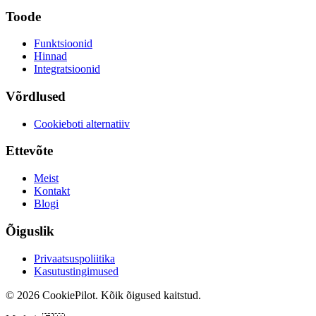
Toode
Funktsioonid
Hinnad
Integratsioonid
Võrdlused
Cookieboti alternatiiv
Ettevõte
Meist
Kontakt
Blogi
Õiguslik
Privaatsuspoliitika
Kasutustingimused
©
2026
CookiePilot.
Kõik õigused kaitstud.