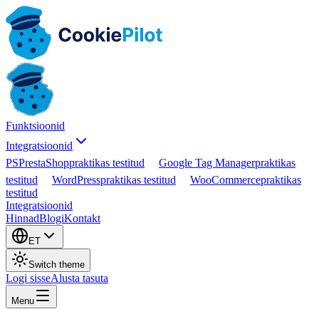
Funktsioonid
Integratsioonid
PS
PrestaShop
praktikas testitud
Google Tag Manager
praktikas
testitud
WordPress
praktikas testitud
WooCommerce
praktikas
testitud
Integratsioonid
Hinnad
Blogi
Kontakt
ET
Switch theme
Logi sisse
Alusta tasuta
Menu