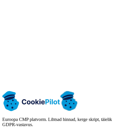
Kas riba saab panna eesti keelde?
🇪🇺
Alusta tasuta
Räägime
Pangakaarti ei küsi
10k vaatamist tasuta
AKI kontrolliks valmis
Andmed ELis
Euroopa CMP platvorm. Lihtsad hinnad, kerge skript, täielik
GDPR-vastavus.