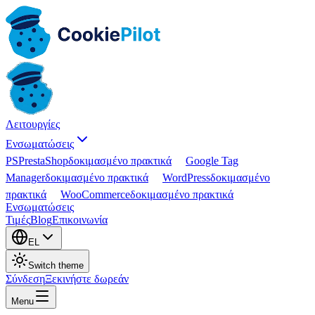
Λειτουργίες
Ενσωματώσεις
PS
PrestaShop
δοκιμασμένο πρακτικά
Google Tag
Manager
δοκιμασμένο πρακτικά
WordPress
δοκιμασμένο
πρακτικά
WooCommerce
δοκιμασμένο πρακτικά
Ενσωματώσεις
Τιμές
Blog
Επικοινωνία
EL
Switch theme
Σύνδεση
Ξεκινήστε δωρεάν
Menu