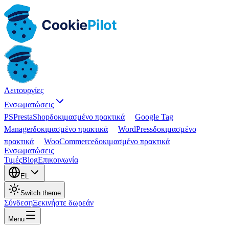
Λειτουργίες
Ενσωματώσεις
PS
PrestaShop
δοκιμασμένο πρακτικά
Google Tag
Manager
δοκιμασμένο πρακτικά
WordPress
δοκιμασμένο
πρακτικά
WooCommerce
δοκιμασμένο πρακτικά
Ενσωματώσεις
Τιμές
Blog
Επικοινωνία
EL
Switch theme
Σύνδεση
Ξεκινήστε δωρεάν
Menu