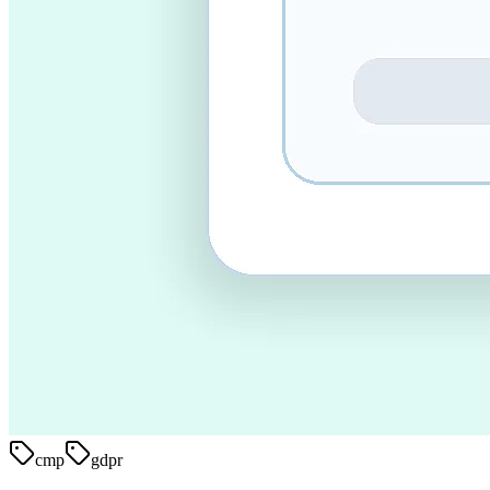
cmp
gdpr