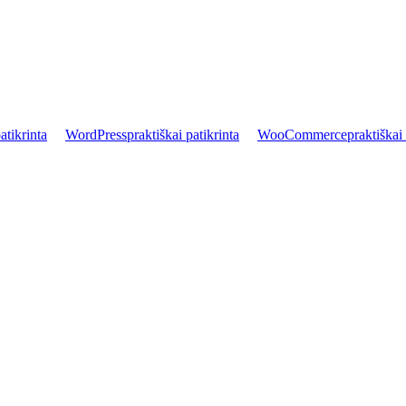
atikrinta
WordPress
praktiškai patikrinta
WooCommerce
praktiškai 