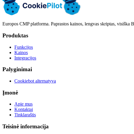
Europos CMP platforma. Paprastos kainos, lengvas skriptas, visiška B
Produktas
Funkcijos
Kainos
Integracijos
Palyginimai
Cookiebot alternatyva
Įmonė
Apie mus
Kontaktai
Tinklaraštis
Teisinė informacija