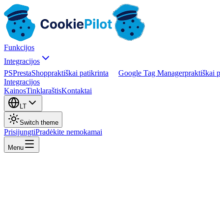
Funkcijos
Integracijos
PS
PrestaShop
praktiškai patikrinta
Google Tag Manager
praktiškai p
Integracijos
Kainos
Tinklaraštis
Kontaktai
LT
Switch theme
Prisijungti
Pradėkite nemokamai
Menu