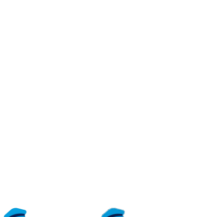
Išbandykite nemokamai
Žiūrėti kainas