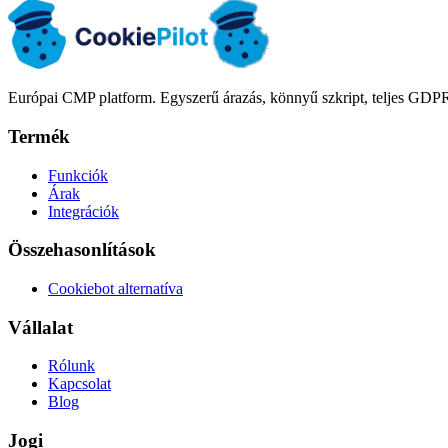
Indítás ingyen
Árak megtekintése
Európai CMP platform. Egyszerű árazás, könnyű szkript, teljes GDPR
Termék
Funkciók
Árak
Integrációk
Összehasonlítások
Cookiebot alternatíva
Vállalat
Rólunk
Kapcsolat
Blog
Jogi