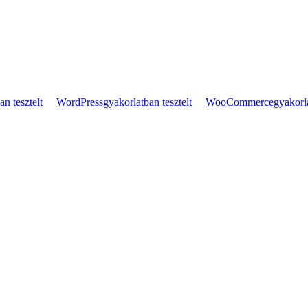
an tesztelt
WordPress
gyakorlatban tesztelt
WooCommerce
gyakorla