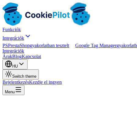
Funkciók
Integrációk
PS
PrestaShop
gyakorlatban tesztelt
Google Tag Manager
gyakorlatb
Integrációk
Árak
Blog
Kapcsolat
HU
Switch theme
Bejelentkezés
Kezdje el ingyen
Menu