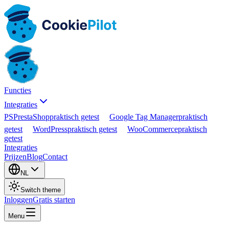
Functies
Integraties
PS
PrestaShop
praktisch getest
Google Tag Manager
praktisch
getest
WordPress
praktisch getest
WooCommerce
praktisch
getest
Integraties
Prijzen
Blog
Contact
NL
Switch theme
Inloggen
Gratis starten
Menu