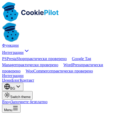
Функции
Интеграции
PS
PrestaShop
практически проверено
Google Tag
Manager
практически проверено
WordPress
практически
проверено
WooCommerce
практически проверено
Интеграции
Цени
Блог
Контакт
BG
Switch theme
Вход
Започнете безплатно
Menu