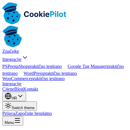
Značajke
Integracije
PS
PrestaShop
praktično testirano
Google Tag Manager
praktično
testirano
WordPress
praktično testirano
WooCommerce
praktično testirano
Integracije
Cijene
Blog
Kontakt
HR
Switch theme
Prijava
Započnite besplatno
Menu