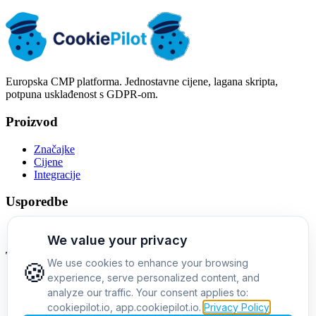
Krenite besplatno
Pogledajte cijene
Europska CMP platforma. Jednostavne cijene, lagana skripta,
potpuna usklađenost s GDPR-om.
Proizvod
Značajke
Cijene
Integracije
Usporedbe
Alternativa Cookiebotu
Tvrtka
O nama
Kontakt
Blog