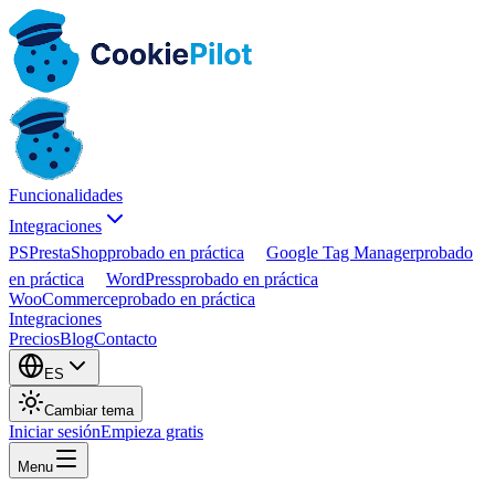
Funcionalidades
Integraciones
PS
PrestaShop
probado en práctica
Google Tag Manager
probado
en práctica
WordPress
probado en práctica
WooCommerce
probado en práctica
Integraciones
Precios
Blog
Contacto
ES
Cambiar tema
Iniciar sesión
Empieza gratis
Menu