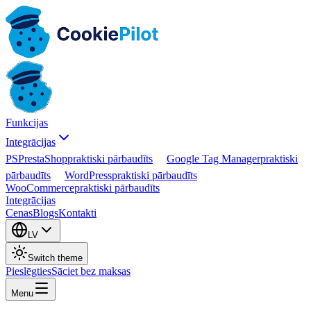
Funkcijas
Integrācijas
PS
PrestaShop
praktiski pārbaudīts
Google Tag Manager
praktiski
pārbaudīts
WordPress
praktiski pārbaudīts
WooCommerce
praktiski pārbaudīts
Integrācijas
Cenas
Blogs
Kontakti
LV
Switch theme
Pieslēgties
Sāciet bez maksas
Menu