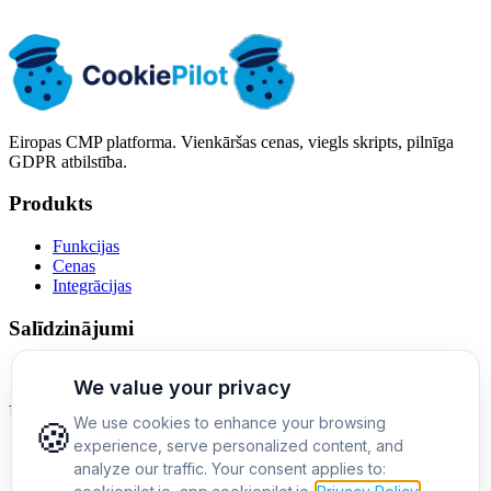
Laika josla: Eiropa/Varšava (CET)
Eiropas CMP platforma. Vienkāršas cenas, viegls skripts, pilnīga
GDPR atbilstība.
Produkts
Funkcijas
Cenas
Integrācijas
Salīdzinājumi
Cookiebot alternatīva
Uzņēmums
Par mums
Kontakti