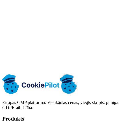
0001171512
Address
Józefa Ignacego Kraszewskiego 1 / 16, 16-001 Kleosin, Polska
kontakt@cookiepilot.io
cookiepilot.io
Sazināties ar mums
Izmēģināt bez maksas
Eiropas CMP platforma. Vienkāršas cenas, viegls skripts, pilnīga
GDPR atbilstība.
Produkts