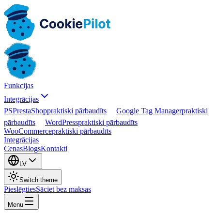
Funkcijas
Integrācijas
PS
PrestaShop
praktiski pārbaudīts
Google Tag Manager
praktiski
pārbaudīts
WordPress
praktiski pārbaudīts
WooCommerce
praktiski pārbaudīts
Integrācijas
Cenas
Blogs
Kontakti
LV
Switch theme
Pieslēgties
Sāciet bez maksas
Menu