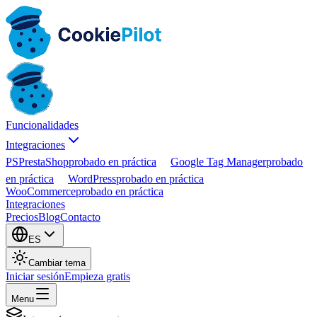
Funcionalidades
Integraciones
PS
PrestaShop
probado en práctica
Google Tag Manager
probado
en práctica
WordPress
probado en práctica
WooCommerce
probado en práctica
Integraciones
Precios
Blog
Contacto
ES
Cambiar tema
Iniciar sesión
Empieza gratis
Menu