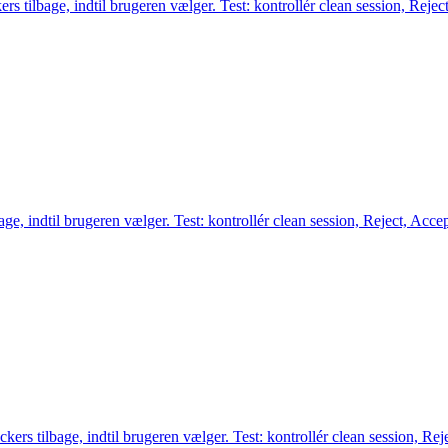
s tilbage, indtil brugeren vælger. Test: kontrollér clean session, Reject
e, indtil brugeren vælger. Test: kontrollér clean session, Reject, Accep
rs tilbage, indtil brugeren vælger. Test: kontrollér clean session, Reje