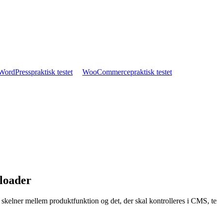
WordPress
praktisk testet
WooCommerce
praktisk testet
 loader
elner mellem produktfunktion og det, der skal kontrolleres i CMS, tem