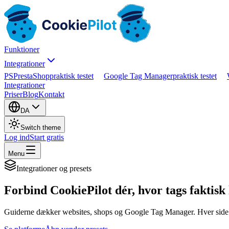
Funktioner
Integrationer
PS
PrestaShop
praktisk testet
Google Tag Manager
praktisk testet
Integrationer
Priser
Blog
Kontakt
DA
Switch theme
Log ind
Start gratis
Menu
Integrationer og presets
Forbind CookiePilot dér, hvor tags faktisk
Guiderne dækker websites, shops og Google Tag Manager. Hver side sk