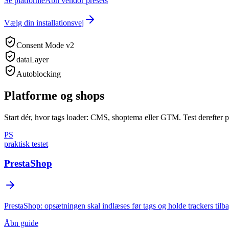
Se platforme
Åbn vendor presets
Vælg din installationsvej
Consent Mode v2
dataLayer
Autoblocking
Platforme og shops
Start dér, hvor tags loader: CMS, shoptema eller GTM. Test derefter p
PS
praktisk testet
PrestaShop
PrestaShop: opsætningen skal indlæses før tags og holde trackers tilbag
Åbn guide