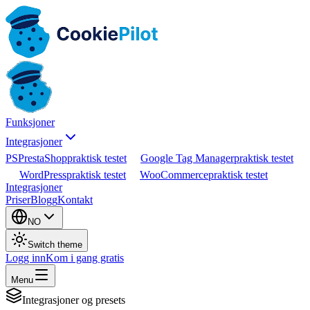
Funksjoner
Integrasjoner
PS
PrestaShop
praktisk testet
Google Tag Manager
praktisk testet
WordPress
praktisk testet
WooCommerce
praktisk testet
Integrasjoner
Priser
Blogg
Kontakt
NO
Switch theme
Logg inn
Kom i gang gratis
Menu
Integrasjoner og presets