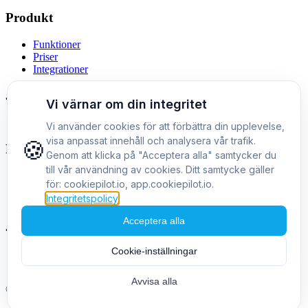
Produkt
Funktioner
Priser
Integrationer
Jämförelser
Alternativ till Cookiebot
Företag
Om oss
Kontakt
Blogg
Juridik
Integritetspolicy
Användarvillkor
©
2026
CookiePilot.
Alla rättigheter förbehållna.