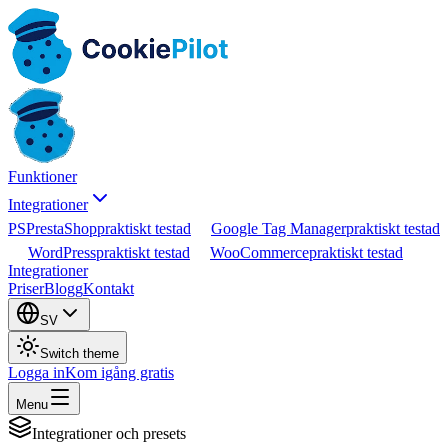
Funktioner
Integrationer
PS
PrestaShop
praktiskt testad
Google Tag Manager
praktiskt testad
WordPress
praktiskt testad
WooCommerce
praktiskt testad
Integrationer
Priser
Blogg
Kontakt
SV
Switch theme
Logga in
Kom igång gratis
Menu
Integrationer och presets