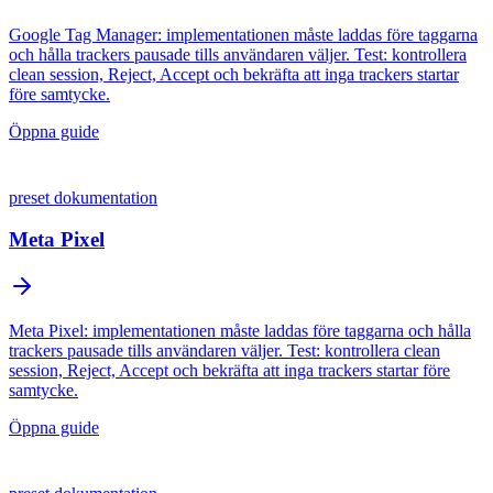
Google Tag Manager: implementationen måste laddas före taggarna
och hålla trackers pausade tills användaren väljer. Test: kontrollera
clean session, Reject, Accept och bekräfta att inga trackers startar
före samtycke.
Öppna guide
preset dokumentation
Meta Pixel
Meta Pixel: implementationen måste laddas före taggarna och hålla
trackers pausade tills användaren väljer. Test: kontrollera clean
session, Reject, Accept och bekräfta att inga trackers startar före
samtycke.
Öppna guide