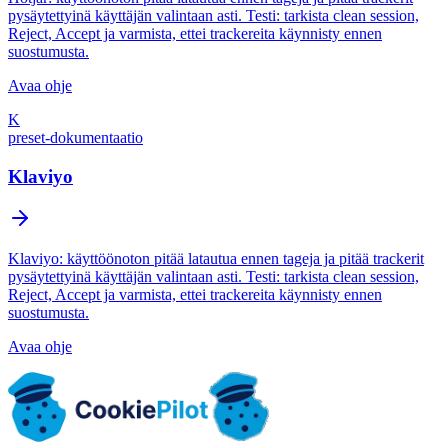
pysäytettyinä käyttäjän valintaan asti. Testi: tarkista clean session,
Reject, Accept ja varmista, ettei trackereita käynnisty ennen
suostumusta.
Avaa ohje
K
preset-dokumentaatio
Klaviyo
Klaviyo: käyttöönoton pitää latautua ennen tageja ja pitää trackerit
pysäytettyinä käyttäjän valintaan asti. Testi: tarkista clean session,
Reject, Accept ja varmista, ettei trackereita käynnisty ennen
suostumusta.
Avaa ohje