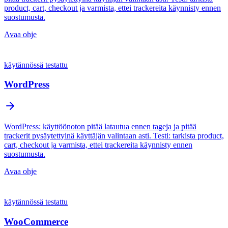
product, cart, checkout ja varmista, ettei trackereita käynnisty ennen
suostumusta.
Avaa ohje
käytännössä testattu
WordPress
WordPress: käyttöönoton pitää latautua ennen tageja ja pitää
trackerit pysäytettyinä käyttäjän valintaan asti. Testi: tarkista product,
cart, checkout ja varmista, ettei trackereita käynnisty ennen
suostumusta.
Avaa ohje
käytännössä testattu
WooCommerce