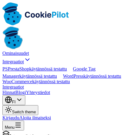
Ominaisuudet
Integraatiot
PS
PrestaShop
käytännössä testattu
Google Tag
Manager
käytännössä testattu
WordPress
käytännössä testattu
WooCommerce
käytännössä testattu
Integraatiot
Hinnat
Blogi
Yhteystiedot
FI
Switch theme
Kirjaudu
Aloita ilmaiseksi
Menu