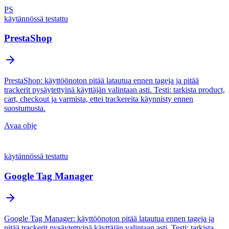
PS
käytännössä testattu
PrestaShop
PrestaShop: käyttöönoton pitää latautua ennen tageja ja pitää
trackerit pysäytettyinä käyttäjän valintaan asti. Testi: tarkista product,
cart, checkout ja varmista, ettei trackereita käynnisty ennen
suostumusta.
Avaa ohje
käytännössä testattu
Google Tag Manager
Google Tag Manager: käyttöönoton pitää latautua ennen tageja ja
pitää trackerit pysäytettyinä käyttäjän valintaan asti. Testi: tarkista