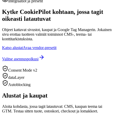
Integraatiot ja presetit
Kytke CookiePilot kohtaan, jossa tagit
oikeasti latautuvat
Ohjeet kattavat sivustot, kaupat ja Google Tag Managerin. Jokainen
sivu erottaa tuotteen valmiit toiminnot CMS-, teema- tai
konttitarkistuksista.
Katso alustat
Avaa vendor-presetit
Valitse asennuspolkusi
Consent Mode v2
dataLayer
Autoblocking
Alustat ja kaupat
Aloita kohdasta, jossa tagit latautuvat: CMS, kaupan teema tai
GTM. Testaa sitten tuote, ostoskori, checkout ja lomakkeet.