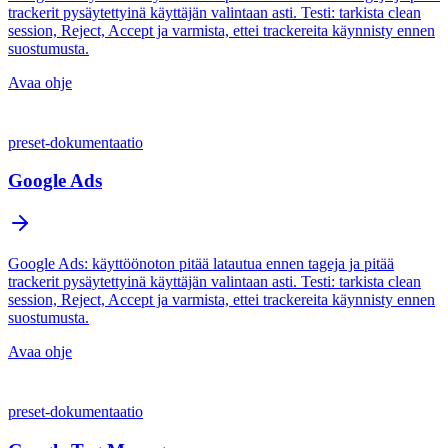
trackerit pysäytettyinä käyttäjän valintaan asti. Testi: tarkista clean
session, Reject, Accept ja varmista, ettei trackereita käynnisty ennen
suostumusta.
Avaa ohje
preset-dokumentaatio
Google Ads
Google Ads: käyttöönoton pitää latautua ennen tageja ja pitää
trackerit pysäytettyinä käyttäjän valintaan asti. Testi: tarkista clean
session, Reject, Accept ja varmista, ettei trackereita käynnisty ennen
suostumusta.
Avaa ohje
preset-dokumentaatio