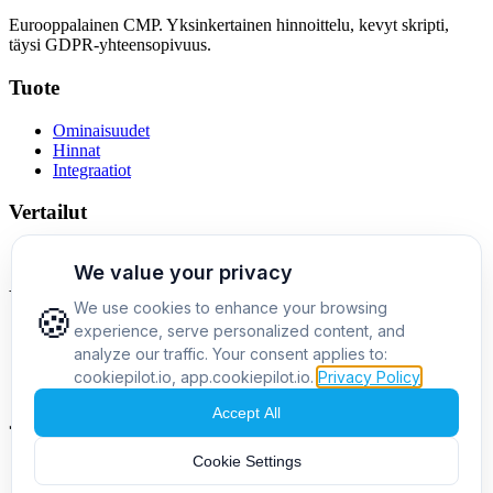
Eurooppalainen CMP. Yksinkertainen hinnoittelu, kevyt skripti,
täysi GDPR-yhteensopivuus.
Tuote
Ominaisuudet
Hinnat
Integraatiot
Vertailut
Cookiebot-vaihtoehto
Yritys
Tietoa meistä
Yhteystiedot
Blogi
Juridiikka
Tietosuojakäytäntö
Käyttöehdot