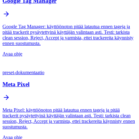
Google Tag Manager
Google Tag Manager: käyttöönoton pitää latautua ennen tageja ja
pitää trackerit pysäytettyinä käyttäjän valintaan asti. Testi: tarkista
clean session, Reject, Accept ja varmista, ettei trackereita käynnisty
ennen suostumusta.
Avaa ohje
preset-dokumentaatio
Meta Pixel
Meta Pixel: käyttöönoton pitää latautua ennen tageja ja pitää
trackerit pysäytettyinä käyttäjän valintaan asti. Testi: tarkista clean
session, Reject, Accept ja varmista, ettei trackereita käynnisty ennen
suostumusta.
Avaa ohje