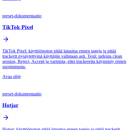
preset-dokumentaatio
TikTok Pixel
TikTok Pixel: käyttöönoton pitää latautua ennen tageja ja pitää
trackerit pysäytettyinä käyttäjän valintaan asti. Testi: tarkista clean
session, Reject, Accept ja varmista, ettei trackereita käynnisty ennen
suostumusta.
Avaa ohje
preset-dokumentaatio
Hotjar
Hotjar: käyttöönoton pitää latautua ennen tageja ja pitää trackerit