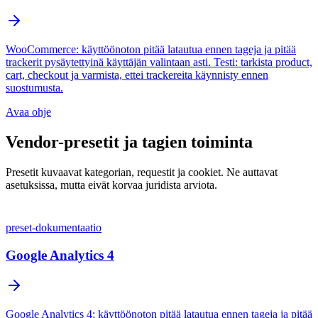
WooCommerce: käyttöönoton pitää latautua ennen tageja ja pitää
trackerit pysäytettyinä käyttäjän valintaan asti. Testi: tarkista product,
cart, checkout ja varmista, ettei trackereita käynnisty ennen
suostumusta.
Avaa ohje
Vendor-presetit ja tagien toiminta
Presetit kuvaavat kategorian, requestit ja cookiet. Ne auttavat
asetuksissa, mutta eivät korvaa juridista arviota.
preset-dokumentaatio
Google Analytics 4
Google Analytics 4: käyttöönoton pitää latautua ennen tageja ja pitää