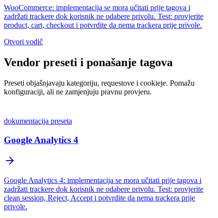
WooCommerce: implementacija se mora učitati prije tagova i
zadržati trackere dok korisnik ne odabere privolu. Test: provjerite
product, cart, checkout i potvrdite da nema trackera prije privole.
Otvori vodič
Vendor preseti i ponašanje tagova
Preseti objašnjavaju kategoriju, requestove i cookieje. Pomažu
konfiguraciji, ali ne zamjenjuju pravnu provjeru.
dokumentacija preseta
Google Analytics 4
Google Analytics 4: implementacija se mora učitati prije tagova i
zadržati trackere dok korisnik ne odabere privolu. Test: provjerite
clean session, Reject, Accept i potvrdite da nema trackera prije
privole.