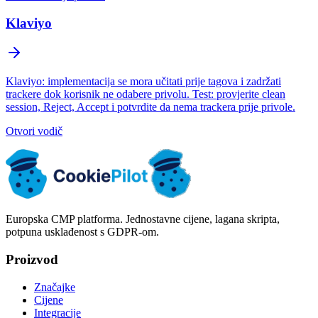
Klaviyo
Klaviyo: implementacija se mora učitati prije tagova i zadržati
trackere dok korisnik ne odabere privolu. Test: provjerite clean
session, Reject, Accept i potvrdite da nema trackera prije privole.
Otvori vodič
Europska CMP platforma. Jednostavne cijene, lagana skripta,
potpuna usklađenost s GDPR-om.
Proizvod
Značajke
Cijene
Integracije