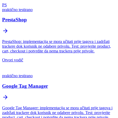
PS
praktično testirano
PrestaShop
PrestaShop: implementacija se mora učitati prije tagova i zadržati
trackere dok korisnik ne odabere privolu. Test: provjerite product,
cart, checkout i potvrdite da nema trackera prije privole.
Otvori vodič
praktično testirano
Google Tag Manager
Google Tag Manager: implementacija se mora učitati prije tagova i
zadržati trackere dok korisnik ne odabere privolu. Test: provjerite
product, cart, checkout i potvrdite da nema trackera prije privole.