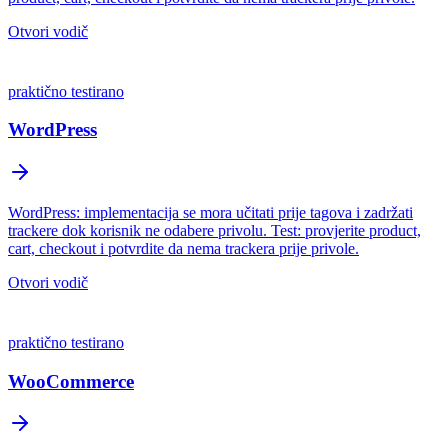
Otvori vodič
praktično testirano
WordPress
WordPress: implementacija se mora učitati prije tagova i zadržati
trackere dok korisnik ne odabere privolu. Test: provjerite product,
cart, checkout i potvrdite da nema trackera prije privole.
Otvori vodič
praktično testirano
WooCommerce