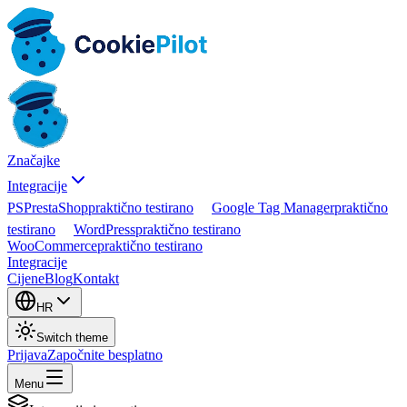
Značajke
Integracije
PS
PrestaShop
praktično testirano
Google Tag Manager
praktično
testirano
WordPress
praktično testirano
WooCommerce
praktično testirano
Integracije
Cijene
Blog
Kontakt
HR
Switch theme
Prijava
Započnite besplatno
Menu