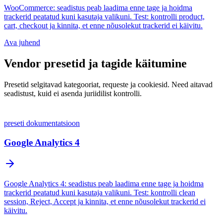
WooCommerce: seadistus peab laadima enne tage ja hoidma
trackerid peatatud kuni kasutaja valikuni. Test: kontrolli product,
cart, checkout ja kinnita, et enne nõusolekut trackerid ei käivitu.
Ava juhend
Vendor presetid ja tagide käitumine
Presetid selgitavad kategooriat, requeste ja cookiesid. Need aitavad
seadistust, kuid ei asenda juriidilist kontrolli.
preseti dokumentatsioon
Google Analytics 4
Google Analytics 4: seadistus peab laadima enne tage ja hoidma
trackerid peatatud kuni kasutaja valikuni. Test: kontrolli clean
session, Reject, Accept ja kinnita, et enne nõusolekut trackerid ei
käivitu.