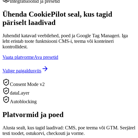
Integratsioonid ja presetid
Ühenda CookiePilot seal, kus tagid
päriselt laadivad
Juhendid katavad veebilehed, poed ja Google Tag Manageri. Iga
leht eristab toote funktsiooni CMS-i, teema või konteineri
kontrollidest.
Vaata platvorme
Ava presetid
Valige paigaldusviis
Consent Mode v2
dataLayer
Autoblocking
Platvormid ja poed
Alusta sealt, kus tagid laadivad: CMS, poe teema või GTM. Seejärel
testi toodet, ostukorvi, checkouti ja vorme.