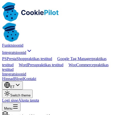
Funktsioonid
Integratsioonid
PS
PrestaShop
praktikas testitud
Google Tag Manager
praktikas
testitud
WordPress
praktikas testitud
WooCommerce
praktikas
testitud
Integratsioonid
Hinnad
Blogi
Kontakt
ET
Switch theme
Logi sisse
Alusta tasuta
Menu