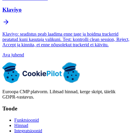
Klaviyo
Klaviyo: seadistus peab laadima enne tage ja hoidma trackerid
peatatud kuni kasutaja valikuni. Test: kontrolli clean session, Reject,
Accept ja kinnita, et enne nõusolekut trackerid ei käivitu.
Ava juhend
Euroopa CMP platvorm. Lihtsad hinnad, kerge skript, täielik
GDPR-vastavus.
Toode
Funktsioonid
Hinnad
Integratsioonid