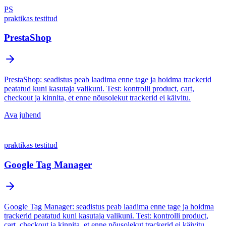
PS
praktikas testitud
PrestaShop
PrestaShop: seadistus peab laadima enne tage ja hoidma trackerid
peatatud kuni kasutaja valikuni. Test: kontrolli product, cart,
checkout ja kinnita, et enne nõusolekut trackerid ei käivitu.
Ava juhend
praktikas testitud
Google Tag Manager
Google Tag Manager: seadistus peab laadima enne tage ja hoidma
trackerid peatatud kuni kasutaja valikuni. Test: kontrolli product,
cart, checkout ja kinnita, et enne nõusolekut trackerid ei käivitu.