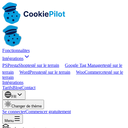
Fonctionnalites
Intégrations
PS
PrestaShop
testé sur le terrain
Google Tag Manager
testé sur le
terrain
WordPress
testé sur le terrain
WooCommerce
testé sur le
terrain
Intégrations
Tarifs
Blog
Contact
FR
Changer de thème
Se connecter
Commencer gratuitement
Menu