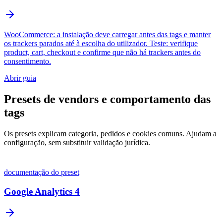
WooCommerce: a instalação deve carregar antes das tags e manter
os trackers parados até à escolha do utilizador. Teste: verifique
product, cart, checkout e confirme que não há trackers antes do
consentimento.
Abrir guia
Presets de vendors e comportamento das
tags
Os presets explicam categoria, pedidos e cookies comuns. Ajudam a
configuração, sem substituir validação jurídica.
documentação do preset
Google Analytics 4