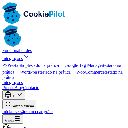
Funcionalidades
Integrações
PS
PrestaShop
testado na prática
Google Tag Manager
testado na
prática
WordPress
testado na prática
WooCommerce
testado na
prática
Integrações
Preços
Blog
Contacto
PT
Switch theme
Iniciar sessão
Começar grátis
Menu