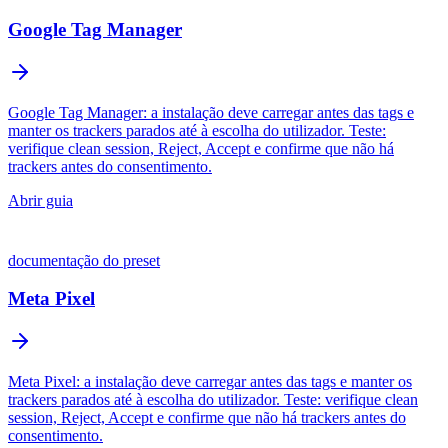
Google Tag Manager
Google Tag Manager: a instalação deve carregar antes das tags e
manter os trackers parados até à escolha do utilizador. Teste:
verifique clean session, Reject, Accept e confirme que não há
trackers antes do consentimento.
Abrir guia
documentação do preset
Meta Pixel
Meta Pixel: a instalação deve carregar antes das tags e manter os
trackers parados até à escolha do utilizador. Teste: verifique clean
session, Reject, Accept e confirme que não há trackers antes do
consentimento.