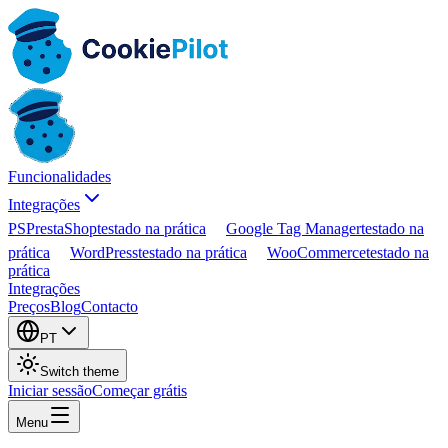
Funcionalidades
Integrações
PS
PrestaShop
testado na prática
Google Tag Manager
testado na
prática
WordPress
testado na prática
WooCommerce
testado na
prática
Integrações
Preços
Blog
Contacto
PT
Switch theme
Iniciar sessão
Começar grátis
Menu