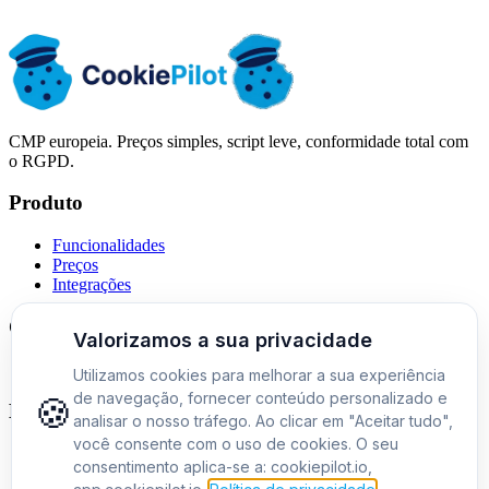
Fuso horário: Europe/Warsaw (CET)
CMP europeia. Preços simples, script leve, conformidade total com
o RGPD.
Produto
Funcionalidades
Preços
Integrações
Comparações
Alternativa ao Cookiebot
Empresa
Sobre nós
Contacto