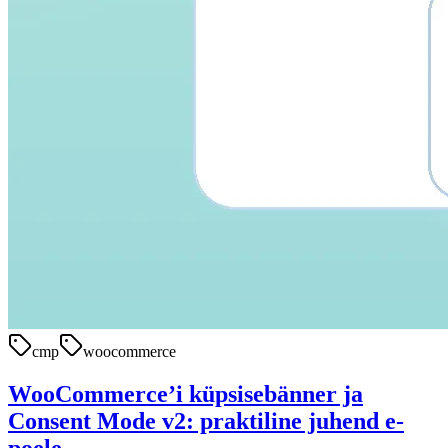
cmp
woocommerce
WooCommerce’i küpsisebänner ja
Consent Mode v2: praktiline juhend e-
poele