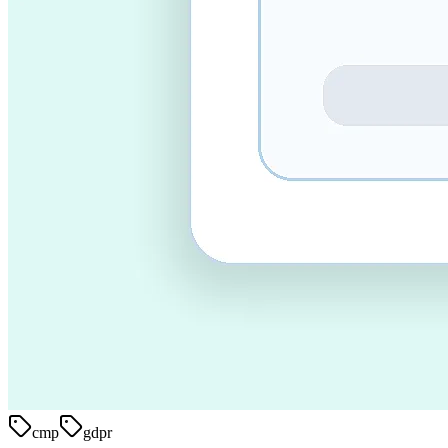
cmp
gdpr