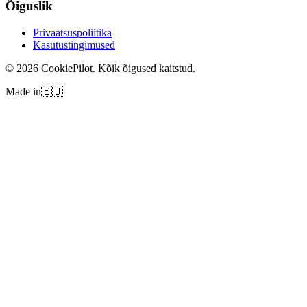
Õiguslik
Privaatsuspoliitika
Kasutustingimused
©
2026
CookiePilot.
Kõik õigused kaitstud.
Made in
🇪🇺