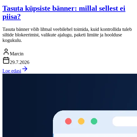
Tasuta küpsiste bänner: millal sellest ei
piisa?
Tasuta bänner võib lihtsal veebilehel toimida, kuid kontrollida tuleb
siltide blokeerimist, valikute ajalugu, paketi limiite ja hoolduse
kogukulu.
Marcin
29.7.2026
Loe edasi