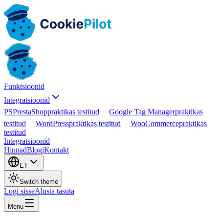
Funktsioonid
Integratsioonid
PS
PrestaShop
praktikas testitud
Google Tag Manager
praktikas
testitud
WordPress
praktikas testitud
WooCommerce
praktikas
testitud
Integratsioonid
Hinnad
Blogi
Kontakt
ET
Switch theme
Logi sisse
Alusta tasuta
Menu