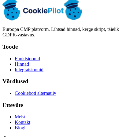
Euroopa CMP platvorm. Lihtsad hinnad, kerge skript, täielik
GDPR-vastavus.
Toode
Funktsioonid
Hinnad
Integratsioonid
Võrdlused
Cookieboti alternatiiv
Ettevõte
Meist
Kontakt
Blogi