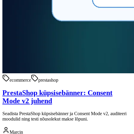
ecommerce
prestashop
PrestaShop küpsisebänner: Consent
Mode v2 juhend
Seadista PrestaShop küpsisebänner ja Consent Mode v2, auditeeri
moodulid ning testi nõusolekut makse lõpuni.
Marcin