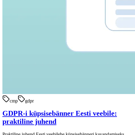
cmp
gdpr
GDPR-i küpsisebänner Eesti veebile:
praktiline juhend
Praktiline juhend Eesti veebilehe küpsisebänneri kavandamiseks,