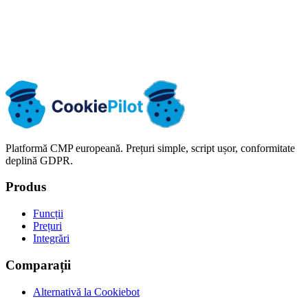
Verifică implementarea la tine pe site
După ce implementezi CookiePilot pe site-ul tău, parcurge lista de
verificare pentru testare din documentație, ca să confirmi că tagurile
așteaptă consimțământul.
Listă de verificare pentru testare după implementare
→
Platformă CMP europeană. Prețuri simple, script ușor, conformitate
deplină GDPR.
Produs
Funcții
Prețuri
Integrări
Comparații
Alternativă la Cookiebot