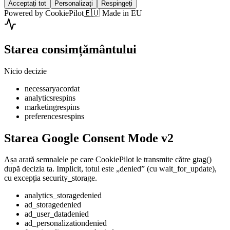
Acceptați tot
Personalizați
Respingeți
Powered by CookiePilot
🇪🇺 Made in EU
Starea consimțământului
Nicio decizie
necessary
acordat
analytics
respins
marketing
respins
preferences
respins
Starea Google Consent Mode v2
Așa arată semnalele pe care CookiePilot le transmite către gtag()
după decizia ta. Implicit, totul este „denied” (cu wait_for_update),
cu excepția security_storage.
analytics_storage
denied
ad_storage
denied
ad_user_data
denied
ad_personalization
denied