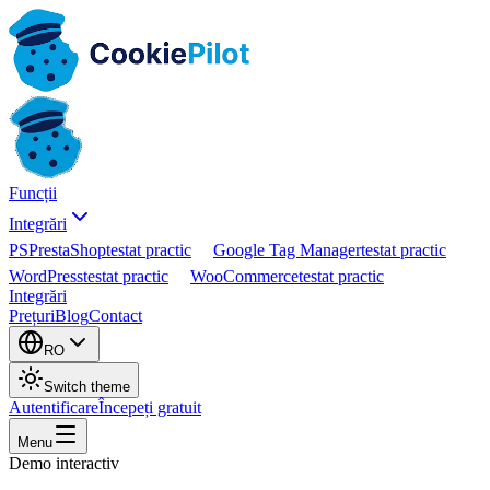
Funcții
Integrări
PS
PrestaShop
testat practic
Google Tag Manager
testat practic
WordPress
testat practic
WooCommerce
testat practic
Integrări
Prețuri
Blog
Contact
RO
Switch theme
Autentificare
Începeți gratuit
Menu
Demo interactiv