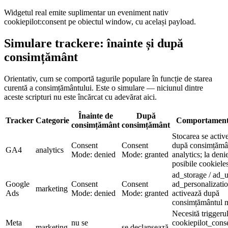
Widgetul real emite suplimentar un eveniment nativ
cookiepilot:consent pe obiectul window, cu același payload.
Simulare trackere: înainte și după
consimțământ
Orientativ, cum se comportă tagurile populare în funcție de starea
curentă a consimțământului. Este o simulare — niciunul dintre
aceste scripturi nu este încărcat cu adevărat aici.
Înainte de
După
Tracker
Categorie
Comportament 
consimțământ
consimțământ
Stocarea se activ
Consent
Consent
după consimțămâ
GA4
analytics
Mode: denied
Mode: granted
analytics; la deni
posibile cookiele
ad_storage / ad_u
Google
Consent
Consent
ad_personalizatio
marketing
Ads
Mode: denied
Mode: granted
activează după
consimțământul m
Necesită triggeru
Meta
nu se
cookiepilot_cons
marketing
se declanșează