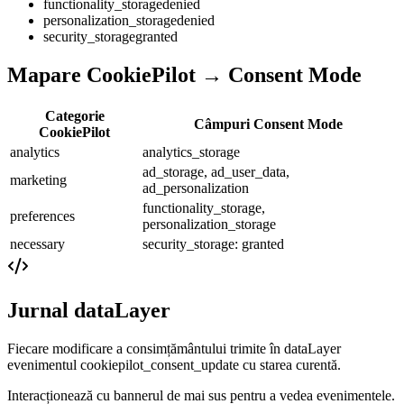
functionality_storage
denied
personalization_storage
denied
security_storage
granted
Mapare CookiePilot → Consent Mode
Categorie
Câmpuri Consent Mode
CookiePilot
analytics
analytics_storage
ad_storage, ad_user_data,
marketing
ad_personalization
functionality_storage,
preferences
personalization_storage
necessary
security_storage
: granted
Jurnal dataLayer
Fiecare modificare a consimțământului trimite în dataLayer
evenimentul cookiepilot_consent_update cu starea curentă.
Interacționează cu bannerul de mai sus pentru a vedea evenimentele.