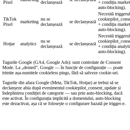
Pixel
declanșează
+ condiția market
auto-blocking).
Necesită triggeru
TikTok
nu se
cookiepilot_cons
marketing
se declanșează
Pixel
declanșează
+ condiția market
auto-blocking).
Necesită triggeru
nu se
cookiepilot_cons
Hotjar
analytics
se declanșează
declanșează
+ condiția analyti
auto-blocking).
Tagurile Google (GA4, Google Ads): sunt controlate de Consent
Mode. La „denied”, Google — în funcție de configurație — poate
trimite așa-numitele cookieless pings, fără să salveze cookie-uri.
Tagurile din afara Google (Meta, TikTok, Hotjar) ar trebui să se
declanșeze abia după evenimentul cookiepilot_consent_update și
îndeplinirea condiției de categorie — sau prin auto-blocking, dacă
este activat. În configurația implicită a domeniului, auto-blocking
este dezactivat, așa că se folosește o configurare bazată pe trigger-e.