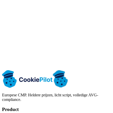
KRS
0001171512
Address
Józefa Ignacego Kraszewskiego 1 / 16, 16-001 Kleosin, Polska
kontakt@cookiepilot.io
cookiepilot.io
Neem contact op
Gratis proberen
Europese CMP. Heldere prijzen, licht script, volledige AVG-
compliance.
Product