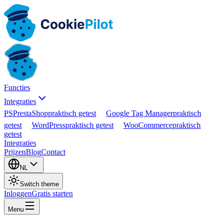
Functies
Integraties
PS
PrestaShop
praktisch getest
Google Tag Manager
praktisch
getest
WordPress
praktisch getest
WooCommerce
praktisch
getest
Integraties
Prijzen
Blog
Contact
NL
Switch theme
Inloggen
Gratis starten
Menu