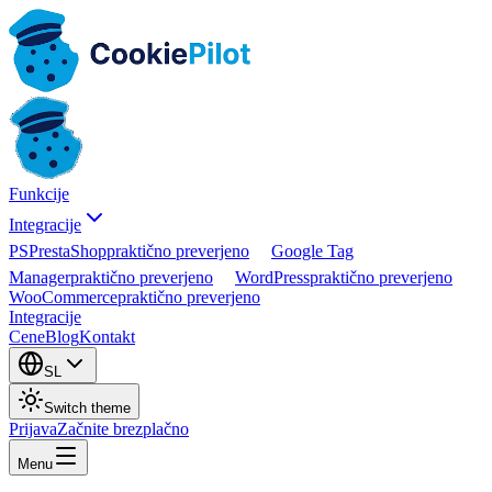
Funkcije
Integracije
PS
PrestaShop
praktično preverjeno
Google Tag
Manager
praktično preverjeno
WordPress
praktično preverjeno
WooCommerce
praktično preverjeno
Integracije
Cene
Blog
Kontakt
SL
Switch theme
Prijava
Začnite brezplačno
Menu