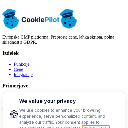
Časovni pas: Evropa/Varšava (CET)
Evropska CMP platforma. Preproste cene, lahka skripta, polna
skladnost z GDPR.
Izdelek
Funkcije
Cene
Integracije
Primerjave
Alternativa Cookiebotu
Podjetje
O nas
Kontakt