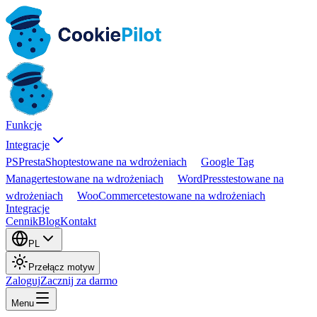
Funkcje
Integracje
PS
PrestaShop
testowane na wdrożeniach
Google Tag
Manager
testowane na wdrożeniach
WordPress
testowane na
wdrożeniach
WooCommerce
testowane na wdrożeniach
Integracje
Cennik
Blog
Kontakt
PL
Przełącz motyw
Zaloguj
Zacznij za darmo
Menu