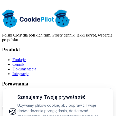
Strefa czasowa: Europa/Warszawa
Polski CMP dla polskich firm. Prosty cennik, lekki skrypt, wsparcie
po polsku.
Produkt
Funkcje
Cennik
Dokumentacja
Integracje
Porównania
Alternatywa dla Cookiebota
Cookiebot vs CookieYes vs CookiePilot
Firma