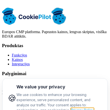
Laiko juosta: Europa/Varšuva (CET)
Europos CMP platforma. Paprastos kainos, lengvas skriptas, visiška
BDAR atitiktis.
Produktas
Funkcijos
Kainos
Integracijos
Palyginimai
Cookiebot alternatyva
Įmonė
Apie mus
Kontaktai