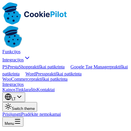
Funkcijos
Integracijos
PS
PrestaShop
praktiškai patikrinta
Google Tag Manager
praktiškai
patikrinta
WordPress
praktiškai patikrinta
WooCommerce
praktiškai patikrinta
Integracijos
Kainos
Tinklaraštis
Kontaktai
LT
Switch theme
Prisijungti
Pradėkite nemokamai
Menu