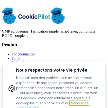
Fuseau horaire : Europe/Paris (CET)
CMP européenne. Tarification simple, script leger, conformité
RGPD complete.
Produit
Fonctionnalites
Tarifs
Intégrations
Comparatifs
Alternative a Cookiebot
Entreprise
A propos
Contact