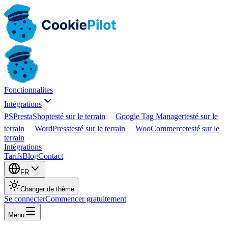
Fonctionnalites
Intégrations
PS
PrestaShop
testé sur le terrain
Google Tag Manager
testé sur le
terrain
WordPress
testé sur le terrain
WooCommerce
testé sur le
terrain
Intégrations
Tarifs
Blog
Contact
FR
Changer de thème
Se connecter
Commencer gratuitement
Menu