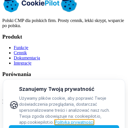
Polski CMP dla polskich firm. Prosty cennik, lekki skrypt, wsparcie
po polsku.
Produkt
Funkcje
Cennik
Dokumentacja
Integracje
Porównania
Alternatywa dla Cookiebota
Cookiebot vs CookieYes vs CookiePilot
Firma
O nas
Kontakt
Blog