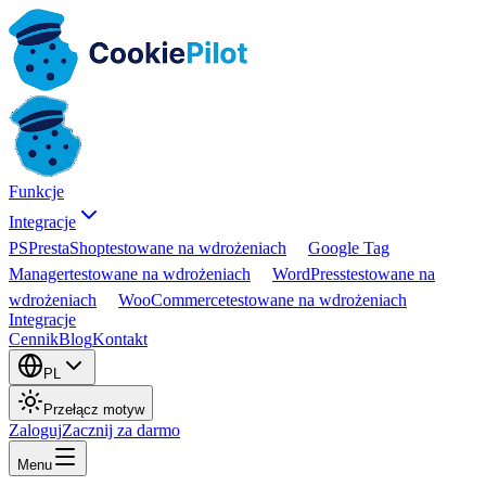
Funkcje
Integracje
PS
PrestaShop
testowane na wdrożeniach
Google Tag
Manager
testowane na wdrożeniach
WordPress
testowane na
wdrożeniach
WooCommerce
testowane na wdrożeniach
Integracje
Cennik
Blog
Kontakt
PL
Przełącz motyw
Zaloguj
Zacznij za darmo
Menu