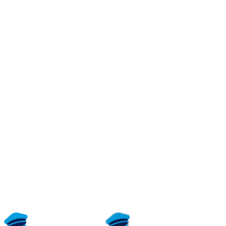
E-mail:
kontakt@cookiepilot.io
Adres korespondencyjny:
Formularz kontaktowy:
https://cookiepilot.io
/kontakt