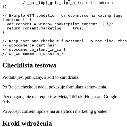
         /(_ga|_fbp|_gcl|_ttp|_hj)/.test(cookie);

})

// Example GTM condition for ecommerce marketing tags

function () {

  var consent = window.cookiepilot_consent || {};

  return consent.marketing === true;

}

// Keep cart and checkout functional. Do not block thes
// woocommerce_cart_hash

// woocommerce_items_in_cart

// wp_woocommerce_session_*
Checklista testowa
Produkt jest publiczny, a add-to-cart działa.
Po Reject checkout nadal pokazuje formularz zamówienia.
Przed zgodą nie ma requestów Meta, TikTok, Hotjar ani Google
Ads.
Po Accept consent update ma analytics i marketing granted.
Kroki wdrożenia