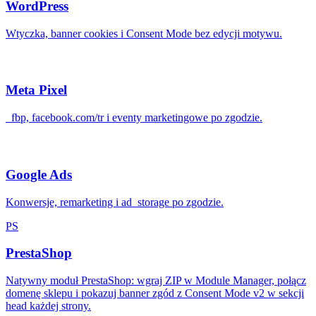
WordPress
Wtyczka, banner cookies i Consent Mode bez edycji motywu.
Meta Pixel
_fbp, facebook.com/tr i eventy marketingowe po zgodzie.
Google Ads
Konwersje, remarketing i ad_storage po zgodzie.
PS
PrestaShop
Natywny moduł PrestaShop: wgraj ZIP w Module Manager, połącz
domenę sklepu i pokazuj banner zgód z Consent Mode v2 w sekcji
head każdej strony.