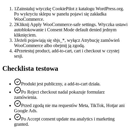
1
Zainstaluj wtyczkę CookiePilot z katalogu WordPress.org.
Po wykryciu sklepu w panelu pojawi się zakładka
WooCommerce.
2
Kliknij Apply WooCommerce-safe settings. Wtyczka ustawi
autoblokowanie i Consent Mode default denied jednym
kliknięciem.
3
Jeżeli pojawiają się sbjs_*, wyłącz Atrybucję zamówień
WooCommerce albo obejmij ją zgodą.
4
Przetestuj product, add-to-cart, cart i checkout w czystej
sesji.
Checklista testowa
Produkt jest publiczny, a add-to-cart działa.
Po Reject checkout nadal pokazuje formularz
zamówienia.
Przed zgodą nie ma requestów Meta, TikTok, Hotjar ani
Google Ads.
Po Accept consent update ma analytics i marketing
granted.