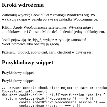
Kroki wdrożenia
Zainstaluj wtyczkę CookiePilot z katalogu WordPress.org. Po
wykryciu sklepu w panelu pojawi się zakładka WooCommerce.
Kliknij Apply WooCommerce-safe settings. Wtyczka ustawi
autoblokowanie i Consent Mode default denied jednym kliknięciem.
Jeżeli pojawiają się sbjs_*, wyłącz Atrybucję zamówień
WooCommerce albo obejmij ją zgodą.
Przetestuj product, add-to-cart, cart i checkout w czystej sesji.
Przykładowy snippet
Przykładowy snippet
Przykładowy snippet
// Browser console check after Reject on cart or checko
CookiePilot.getConsent()

document.cookie.split('; ').filter(function (cookie) {

  return cookie.indexOf('woocommerce_') === 0 ||

         cookie.indexOf('wp_woocommerce_session_') === 
         cookie.indexOf('sbjs_') === 0 ||
