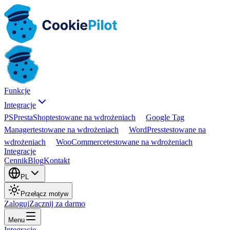
Funkcje
Integracje
PS
PrestaShop
testowane na wdrożeniach
Google Tag
Manager
testowane na wdrożeniach
WordPress
testowane na
wdrożeniach
WooCommerce
testowane na wdrożeniach
Integracje
Cennik
Blog
Kontakt
PL
Przełącz motyw
Zaloguj
Zacznij za darmo
Menu
Integracje