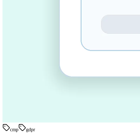
cmp
gdpr