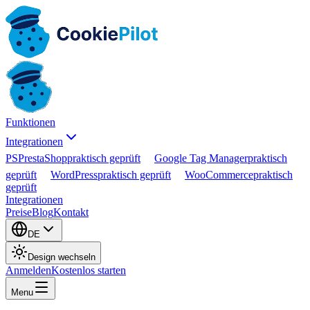
Funktionen
Integrationen
PS
PrestaShop
praktisch geprüft
Google Tag Manager
praktisch
geprüft
WordPress
praktisch geprüft
WooCommerce
praktisch
geprüft
Integrationen
Preise
Blog
Kontakt
DE
Design wechseln
Anmelden
Kostenlos starten
Menu