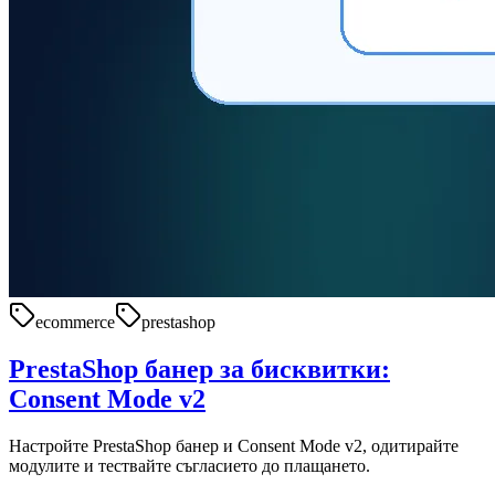
ecommerce
prestashop
PrestaShop банер за бисквитки:
Consent Mode v2
Настройте PrestaShop банер и Consent Mode v2, одитирайте
модулите и тествайте съгласието до плащането.