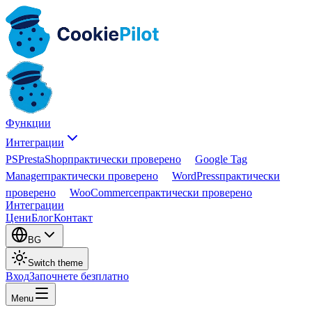
Функции
Интеграции
PS
PrestaShop
практически проверено
Google Tag
Manager
практически проверено
WordPress
практически
проверено
WooCommerce
практически проверено
Интеграции
Цени
Блог
Контакт
BG
Switch theme
Вход
Започнете безплатно
Menu