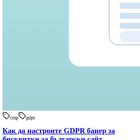
cmp
gdpr
Как да настроите GDPR банер за
бисквитки за български сайт