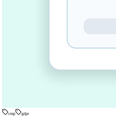
cmp
gdpr