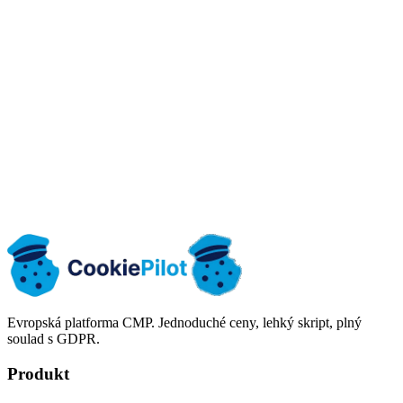
0001171512
Address
Józefa Ignacego Kraszewskiego 1 / 16, 16-001 Kleosin, Polska
kontakt@cookiepilot.io
cookiepilot.io
Ozvěte se nám
Vyzkoušet zdarma
Evropská platforma CMP. Jednoduché ceny, lehký skript, plný
soulad s GDPR.
Produkt