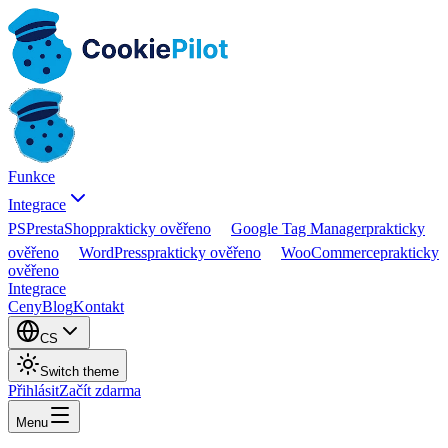
Funkce
Integrace
PS
PrestaShop
prakticky ověřeno
Google Tag Manager
prakticky
ověřeno
WordPress
prakticky ověřeno
WooCommerce
prakticky
ověřeno
Integrace
Ceny
Blog
Kontakt
CS
Switch theme
Přihlásit
Začít zdarma
Menu