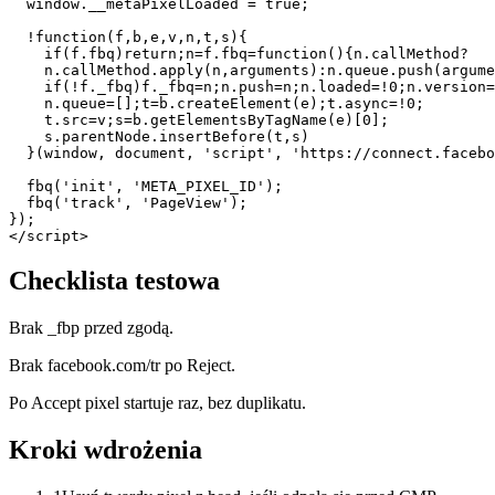
  window.__metaPixelLoaded = true;

  !function(f,b,e,v,n,t,s){

    if(f.fbq)return;n=f.fbq=function(){n.callMethod?

    n.callMethod.apply(n,arguments):n.queue.push(argume
    if(!f._fbq)f._fbq=n;n.push=n;n.loaded=!0;n.version=
    n.queue=[];t=b.createElement(e);t.async=!0;

    t.src=v;s=b.getElementsByTagName(e)[0];

    s.parentNode.insertBefore(t,s)

  }(window, document, 'script', 'https://connect.facebo
  fbq('init', 'META_PIXEL_ID');

  fbq('track', 'PageView');

});

</script>
Checklista testowa
Brak _fbp przed zgodą.
Brak facebook.com/tr po Reject.
Po Accept pixel startuje raz, bez duplikatu.
Kroki wdrożenia