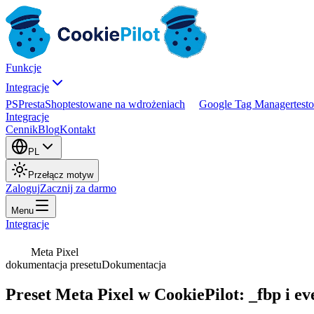
Funkcje
Integracje
PS
PrestaShop
testowane na wdrożeniach
Google Tag Manager
test
Integracje
Cennik
Blog
Kontakt
PL
Przełącz motyw
Zaloguj
Zacznij za darmo
Menu
Integracje
Meta Pixel
dokumentacja presetu
Dokumentacja
Preset Meta Pixel w CookiePilot: _fbp i ev