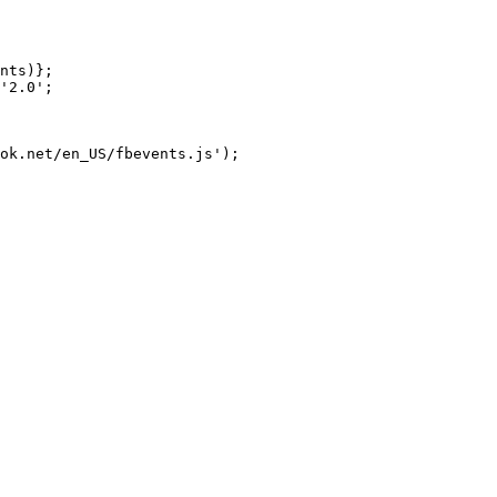
nts)};

'2.0';

ok.net/en_US/fbevents.js');
