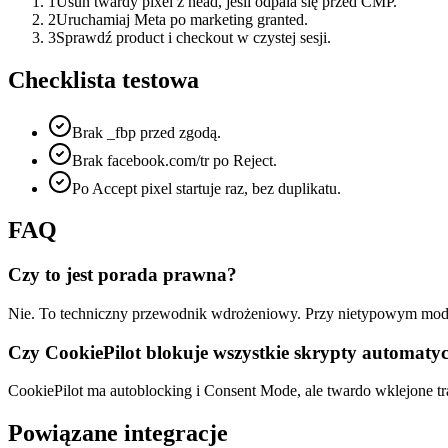
1
Usuń twardy pixel z head, jeśli odpala się przed CMP.
2
Uruchamiaj Meta po marketing granted.
3
Sprawdź product i checkout w czystej sesji.
Checklista testowa
Brak _fbp przed zgodą.
Brak facebook.com/tr po Reject.
Po Accept pixel startuje raz, bez duplikatu.
FAQ
Czy to jest porada prawna?
Nie. To techniczny przewodnik wdrożeniowy. Przy nietypowym model
Czy CookiePilot blokuje wszystkie skrypty automatyc
CookiePilot ma autoblocking i Consent Mode, ale twardo wklejone tr
Powiązane integracje