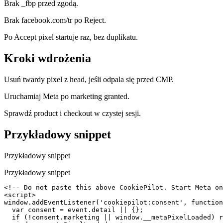
Brak _fbp przed zgodą.
Brak facebook.com/tr po Reject.
Po Accept pixel startuje raz, bez duplikatu.
Kroki wdrożenia
Usuń twardy pixel z head, jeśli odpala się przed CMP.
Uruchamiaj Meta po marketing granted.
Sprawdź product i checkout w czystej sesji.
Przykładowy snippet
Przykładowy snippet
Przykładowy snippet
<!-- Do not paste this above CookiePilot. Start Meta on
<script>

window.addEventListener('cookiepilot:consent', function
  var consent = event.detail || {};

  if (!consent.marketing || window.__metaPixelLoaded) r