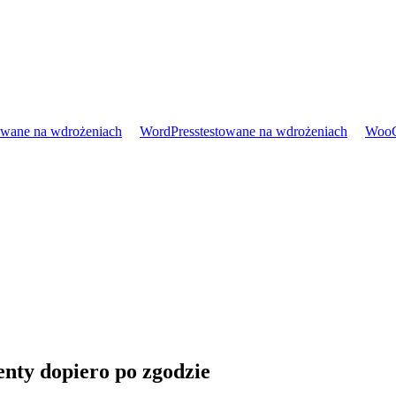
owane na wdrożeniach
WordPress
testowane na wdrożeniach
Woo
enty dopiero po zgodzie