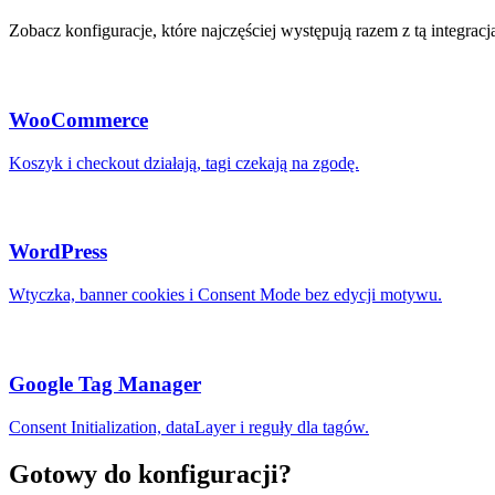
Zobacz konfiguracje, które najczęściej występują razem z tą integracj
WooCommerce
Koszyk i checkout działają, tagi czekają na zgodę.
WordPress
Wtyczka, banner cookies i Consent Mode bez edycji motywu.
Google Tag Manager
Consent Initialization, dataLayer i reguły dla tagów.
Gotowy do konfiguracji?