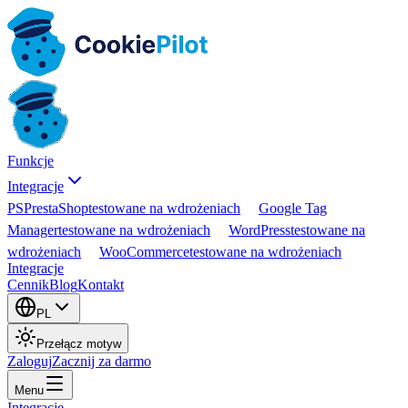
Funkcje
Integracje
PS
PrestaShop
testowane na wdrożeniach
Google Tag
Manager
testowane na wdrożeniach
WordPress
testowane na
wdrożeniach
WooCommerce
testowane na wdrożeniach
Integracje
Cennik
Blog
Kontakt
PL
Przełącz motyw
Zaloguj
Zacznij za darmo
Menu
Integracje