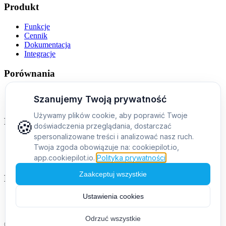
Produkt
Funkcje
Cennik
Dokumentacja
Integracje
Porównania
Alternatywa dla Cookiebota
Cookiebot vs CookieYes vs CookiePilot
Firma
O nas
Kontakt
Blog
Prawne
Polityka prywatności
Regulamin
©
2026
CookiePilot.
Wszystkie prawa zastrzeżone.