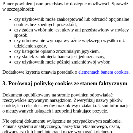
Baner powinien jasno przedstawiać dostępne możliwości. Sprawdź
w szczególności:
czy użytkownik może zaakceptować lub odrzucić opcjonalne
cookies bez zbędnych przeszkód,
czy żaden wybór nie jest ukryty ani przedstawiony w mylący
sposób,
czy odmowa nie wymaga wyraźnie większego wysiłku niż
udzielenie zgody,
czy kategorie opisano zrozumiałym językiem,
czy skutek zamknięcia banera jest jednoznaczny,
czy użytkownik może później zmienić swój wybór.
Dodatkowe kryteria omawia poradnik o
elementach banera cookies
.
3. Porównaj politykę cookies ze stanem faktycznym
Dokument opublikowany na stronie powinien odpowiadać
rzeczywiście używanym narzędziom. Zweryfikuj nazwy plików
cookie, ich cele, dostawców oraz okresy działania. Usuń informacje
o nieużywanych usługach i uzupełnij brakujące pozycje.
Nie opieraj dokumentu wyłącznie na przypadkowym szablonie.
Zmiana systemu analitycznego, narzędzia reklamowego, czatu,
odtwarzacza lub innej integracji może wymagać kolejnego