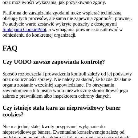
oraz możliwości wykazania, jak pozyskiwano zgody.
Platforma do zarządzania zgodami może wspierać techniczną
obsługę tych procesów, ale sama nie zapewnia zgodności prawnej.
Po audycie warto zestawić wykryte potrzeby z dostępnymi
funkcjami CookiePilot
, a wymagania prawne skonsultować w
odniesieniu do konkretnej organizacji.
FAQ
Czy UODO zawsze zapowiada kontrolę?
Sposób rozpoczęcia i prowadzenia kontroli zależy od jej podstawy
oraz okoliczności sprawy. Nie należy zakładać, że każde działanie
organu zostanie wcześniej zapowiedziane. Po otrzymaniu
zawiadomienia lub pisma warto niezwłocznie skonsultować jego
zakres z prawnikiem albo inspektorem ochrony danych.
Czy istnieje stała kara za nieprawidłowy baner
cookies?
Nie ma jednej stałej kwoty przypisanej wyłącznie do
nieprawidłowego banera. Ewentualne konsekwencje zależą od
podstawy prawnej, charakteru i skali naruszenia oraz pozostałych