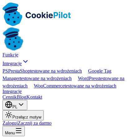
Funkcje
Integracje
PS
PrestaShop
testowane na wdrożeniach
Google Tag
Manager
testowane na wdrożeniach
WordPress
testowane na
wdrożeniach
WooCommerce
testowane na wdrożeniach
Integracje
Cennik
Blog
Kontakt
PL
Przełącz motyw
Zaloguj
Zacznij za darmo
Menu