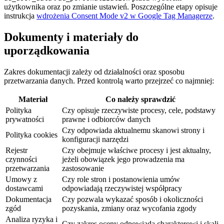
użytkownika oraz po zmianie ustawień. Poszczególne etapy opisuje
instrukcja
wdrożenia Consent Mode v2 w Google Tag Managerze
.
Dokumenty i materiały do
uporządkowania
Zakres dokumentacji zależy od działalności oraz sposobu
przetwarzania danych. Przed kontrolą warto przejrzeć co najmniej:
Materiał
Co należy sprawdzić
Polityka
Czy opisuje rzeczywiste procesy, cele, podstawy
prywatności
prawne i odbiorców danych
Czy odpowiada aktualnemu skanowi strony i
Polityka cookies
konfiguracji narzędzi
Rejestr
Czy obejmuje właściwe procesy i jest aktualny,
czynności
jeżeli obowiązek jego prowadzenia ma
przetwarzania
zastosowanie
Umowy z
Czy role stron i postanowienia umów
dostawcami
odpowiadają rzeczywistej współpracy
Dokumentacja
Czy pozwala wykazać sposób i okoliczności
zgód
pozyskania, zmiany oraz wycofania zgody
Analiza ryzyka i
Czy zakres oceny odpowiada charakterowi i skali