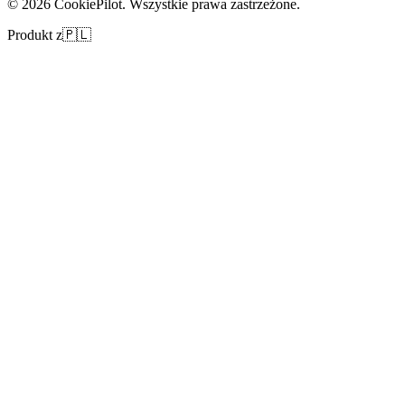
©
2026
CookiePilot.
Wszystkie prawa zastrzeżone.
Produkt z
🇵🇱