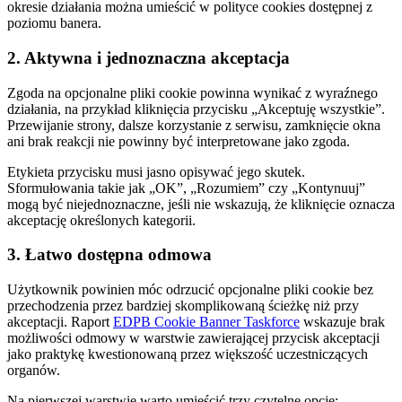
okresie działania można umieścić w polityce cookies dostępnej z
poziomu banera.
2. Aktywna i jednoznaczna akceptacja
Zgoda na opcjonalne pliki cookie powinna wynikać z wyraźnego
działania, na przykład kliknięcia przycisku „Akceptuję wszystkie”.
Przewijanie strony, dalsze korzystanie z serwisu, zamknięcie okna
ani brak reakcji nie powinny być interpretowane jako zgoda.
Etykieta przycisku musi jasno opisywać jego skutek.
Sformułowania takie jak „OK”, „Rozumiem” czy „Kontynuuj”
mogą być niejednoznaczne, jeśli nie wskazują, że kliknięcie oznacza
akceptację określonych kategorii.
3. Łatwo dostępna odmowa
Użytkownik powinien móc odrzucić opcjonalne pliki cookie bez
przechodzenia przez bardziej skomplikowaną ścieżkę niż przy
akceptacji. Raport
EDPB Cookie Banner Taskforce
wskazuje brak
możliwości odmowy w warstwie zawierającej przycisk akceptacji
jako praktykę kwestionowaną przez większość uczestniczących
organów.
Na pierwszej warstwie warto umieścić trzy czytelne opcje: