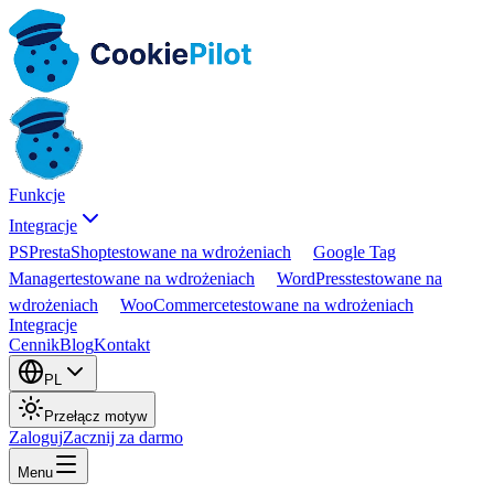
Funkcje
Integracje
PS
PrestaShop
testowane na wdrożeniach
Google Tag
Manager
testowane na wdrożeniach
WordPress
testowane na
wdrożeniach
WooCommerce
testowane na wdrożeniach
Integracje
Cennik
Blog
Kontakt
PL
Przełącz motyw
Zaloguj
Zacznij za darmo
Menu